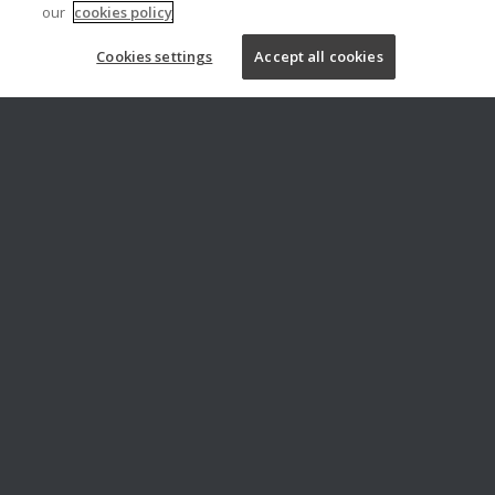
our
cookies policy
Cookies settings
Accept all cookies
PROGRAMA Y MATERIAL
Puedes consultar aquí el
programa
de la formación.
Descarga las presentaciones de la
formación en formato de fichero
comprimido desde la primera casilla
de esta página o aquí. Aconsejamos
que realices las descargas desde un
ordenador (mejor que desde tablet o